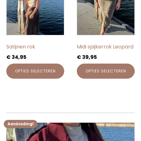
meerdere
meerdere
variaties.
variaties.
Deze
Deze
optie
optie
kan
kan
gekozen
gekozen
Satijnen rok
Midi spijkerrok Leopard
worden
worden
€
34,95
€
39,95
op
op
de
de
OPTIES SELECTEREN
OPTIES SELECTEREN
productpagina
productpagina
Aanbieding!
Dit
product