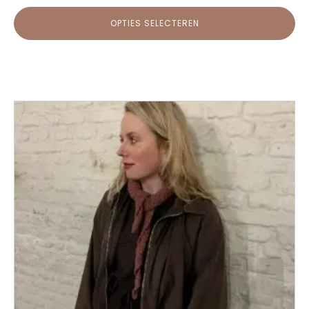
prijs
prijs
OPTIES SELECTEREN
was:
is:
€ 48,95.
€ 25,00.