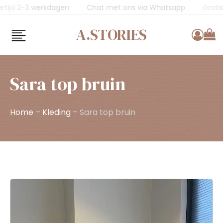
€75
Levertijd 2-3 werkdagen
Chat met ons via Whatsap
A.STORIES
Sara top bruin
Home
–
Kleding
–
Sara top bruin