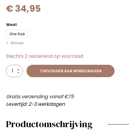
€
34,95
Maat
One Size
Wissen
Slechts 2 resterend op voorraad
Sara
TOEVOEGEN AAN WINKELWAGEN
top
bruin
aantal
Gratis verzending vanaf €75
Levertijd: 2-3 werkdagen
Productomschrijving