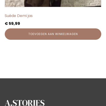
Suède Demi jas
€
59,99
TOEVOEGEN AAN WINKELWAGEN
A.STORIES