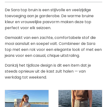
De
Sara top bruin
is een stijlvolle en veelzijdige
toevoeging aan je garderobe. De warme bruine
kleur en vrouwelijke pasvorm maken deze top
perfect voor elk seizoen.
Gemaakt van een zachte, comfortabele stof die
mooi aansluit en soepel valt. Combineer de
Sara
top
met een rok voor een elegante look of met een
jeans voor een casual, chique uitstraling.
Dankzij het tijdloze design is dit een item dat je
steeds opnieuw uit de kast zult halen — van
werkdag tot weekend.
Dit
Dit
product
product
heeft
heeft