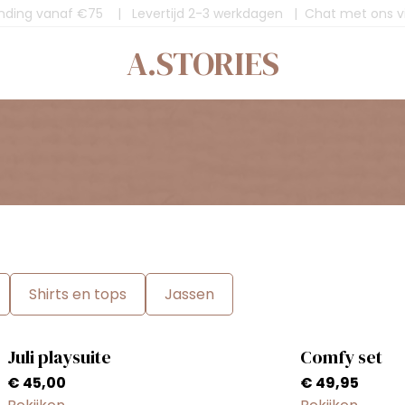
ending vanaf €75 | Levertijd 2-3 werkdagen | Chat met ons 
A.STORIES
Shirts en tops
Jassen
Juli playsuite
Comfy set
€
45,00
€
49,95