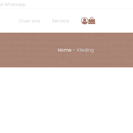
via Whatsapp
Over ons
Service
Home
–
Kleding