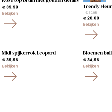
Rose top bruin met gouden details
Trendy Fleur
€
39,99
Bekijken
€
39,95
Oorspronkelij
Huidi
€
20,00
prijs
prijs
Bekijken
was:
is:
€ 39,95.
€ 20,0
Midi spijkerrok Leopard
Bloemen bal
€
39,95
€
34,95
Bekijken
Bekijken