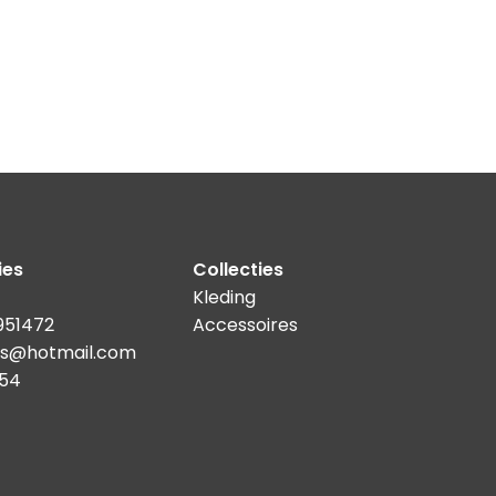
ies
Collecties
Kleding
3951472
Accessoires
ries@hotmail.com
054