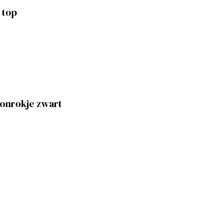
 top
ke
ge
0.
lonrokje zwart