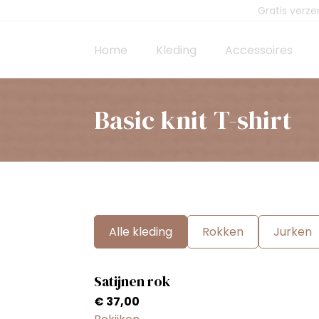
Gratis verz
Home
Kleding
Accessoires
Basic knit T-shirt
Alle kleding
Rokken
Jurken
Satijnen rok
€
37,00