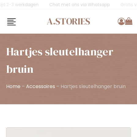
Levertijd 2-3 werkdagen
Chat met ons via Whatsapp
A.STORIES
Hartjes sleutelhanger
bruin
Home
–
Accessoires
–
Hartjes sleutelhanger bruin