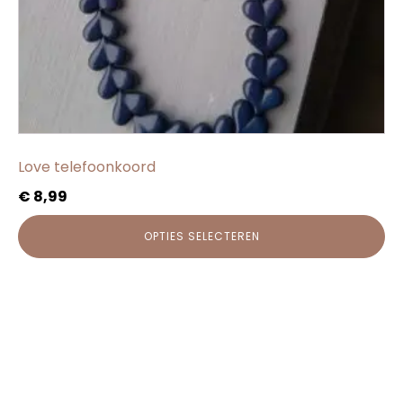
op
de
productpagina
Love telefoonkoord
€
8,99
OPTIES SELECTEREN