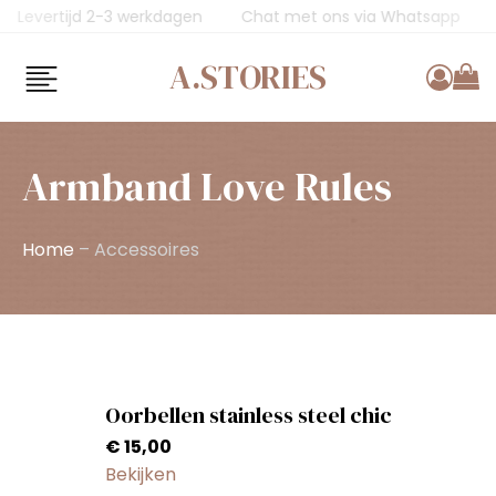
75
Levertijd 2-3 werkdagen
Chat met ons via Whatsap
A.STORIES
Armband Love Rules
Home
–
Accessoires
Oorbellen stainless steel chic
€
15,00
Bekijken