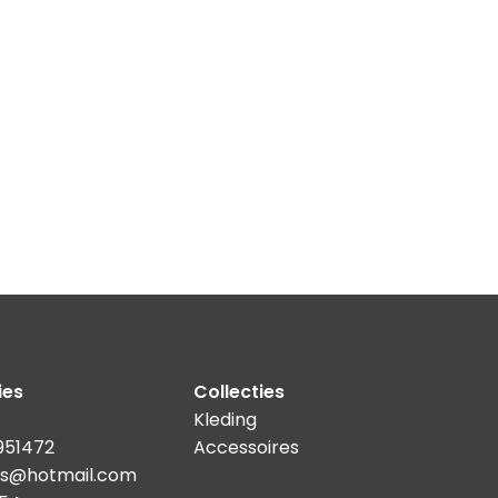
ies
Collecties
Kleding
3951472
Accessoires
ries@hotmail.com