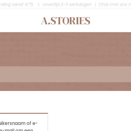
ending vanaf €75 | Levertijd 2-3 werkdagen | Chat met ons 
A.STORIES
ikersnaam of e-
a e-mail om een