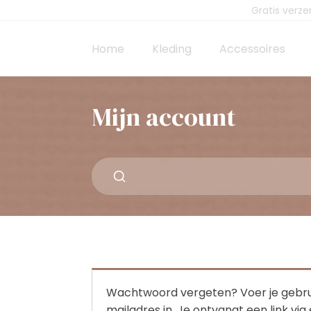
Gratis verz
Home
Kleding
Accessoires
Mijn account
Wachtwoord vergeten? Voer je gebru
mailadres in. Je ontvangt een link vi