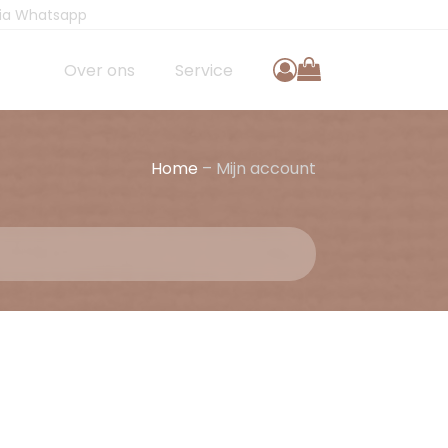
via Whatsapp
Over ons
Service
Home
–
Mijn account